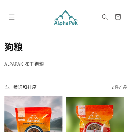
跳到内
容
购
物
车
收
狗粮
藏
ALPAPAK 冻干狗粮
:
筛选和排序
2 件产品