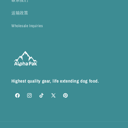
联系我们
运输政策
Wholesale Inquiries
Highest quality gear, life extending dog food.
Facebook
Instagram
TikTok
X
Pinterest
(Twitter)