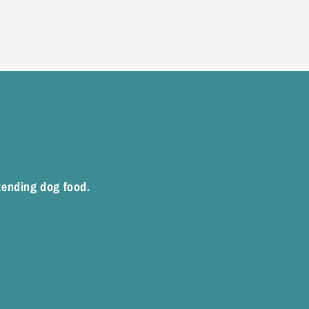
xtending dog food.
rest