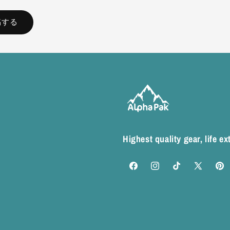
Highest quality gear, life e
Facebook
Instagram
TikTok
X
Pinte
(Twitter)