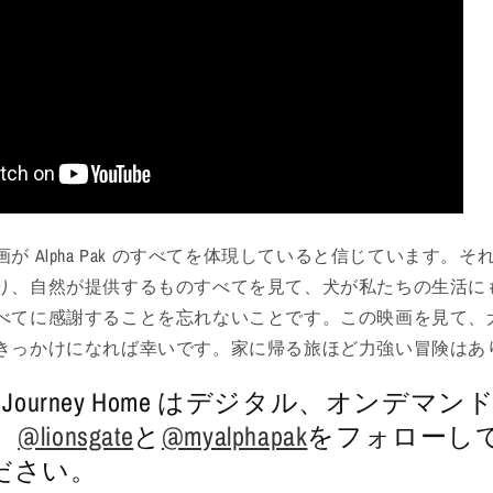
が Alpha Pak のすべてを体現していると信じています。
り、自然が提供するものすべてを見て、犬が私たちの生活に
べてに感謝することを忘れないことです。この映画を見て、
きっかけになれば幸いです。家に帰る旅ほど力強い冒険はあ
: The Journey Home はデジタル、オンデマ
。
@lionsgate
と
@myalphapak
をフォローし
ださい
。