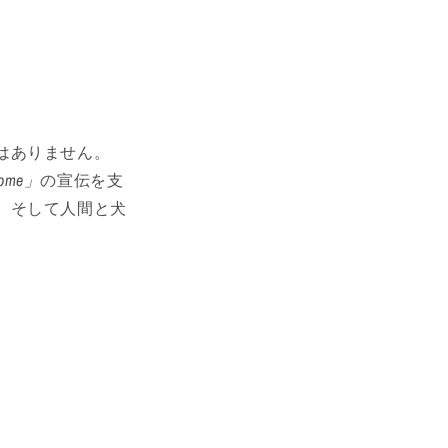
はありません。
 Home」
の宣伝を支
、そして人間と犬