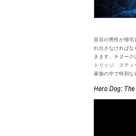
盲目の男性が帰宅
れ出さなければな
きます。チヌーク
トリッジ、スティ
家族の中で特別な
Hero Dog: The