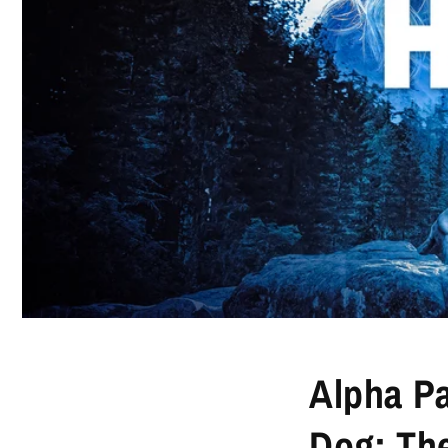
Alpha
Dog: T