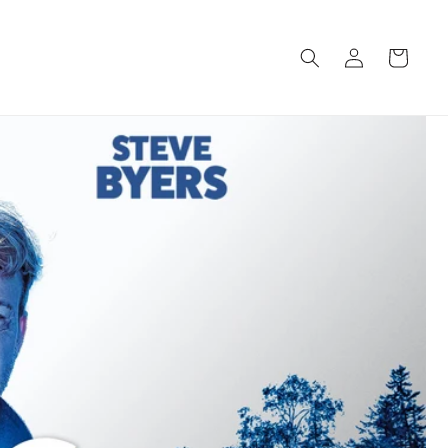
ロ
カ
グ
ー
イ
ト
ン